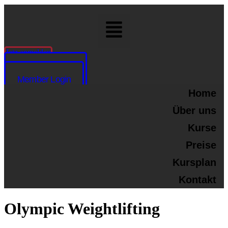
Menü
Jetz anmelden
Member Login
Jetzt anmelden
Member Login
Home
Über uns
Kurse
Preise
Kursplan
Kontakt
Olympic Weightlifting